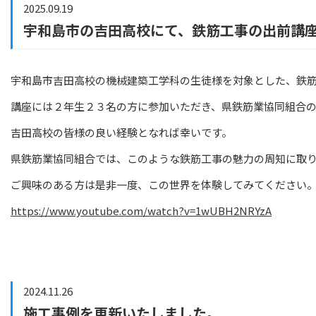
2025.09.19
宇和島市の吉田高校にて、鉄筋工事の出前講
宇和島市吉田高校の
機械建築工学科の生徒様を対象とした、
鉄
講座には２年生２３名の方に参加いただき、
県鉄筋業協同組合
吉田高校の皆様の良い経験となれば幸いです。
県鉄筋業協同組合では、このような鉄筋工事の魅力の周知に取
ご興味のある方は是非一度、この世界を体験してみてください
https://www.youtube.com/watch?v=1wUBH2NRYzA
2024.11.26
施工事例を更新いたしました。